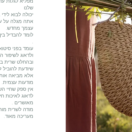
מפליא לגלות ע
שלנו
יכולה לבוא לידי 
אתה מגלה על ע
עצמך מחדש.
לומד להבדיל בי
.
עומד בפני סיטו
ולדאוג לשיפור ה
ובהחלט שרית בר
שיודעת להוביל ל
אלא מביאה אותנו
מודעות עצמית.
אין ספק שחיי ה
לדאוג לאיכות חי
מאושרים .
מודה לשרית מור
מעריכה מאוד.
​
י', 